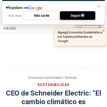
Seguinos en
Ya lo hice
Más tarde
Seguir
Agreganos
9/8/2026
library_add
Economía Sustentable /
Noticias
SOSTENIBILIDAD
CEO de Schneider Electric: “El
cambio climático es