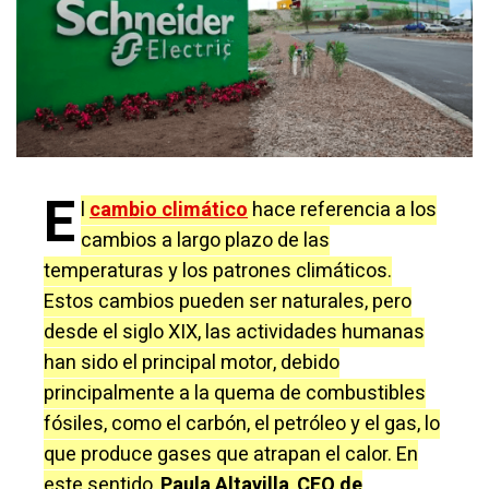
E
l
cambio climático
hace referencia a los
cambios a largo plazo de las
temperaturas y los patrones climáticos.
Estos cambios pueden ser naturales, pero
desde el siglo XIX, las actividades humanas
han sido el principal motor, debido
principalmente a la quema de combustibles
fósiles, como el carbón, el petróleo y el gas, lo
que produce gases que atrapan el calor. En
este sentido,
Paula Altavilla
,
CEO de