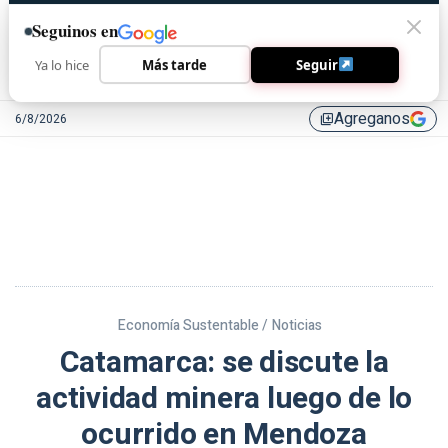
Seguinos en
Ya lo hice
Más tarde
Seguir
Agreganos
6/8/2026
library_add
Economía Sustentable /
Noticias
Catamarca: se discute la
actividad minera luego de lo
ocurrido en Mendoza