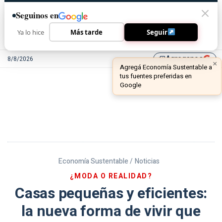
Seguinos en
Ya lo hice
Más tarde
Seguir
Agreganos
8/8/2026
library_add
Economía Sustentable /
Noticias
¿MODA O REALIDAD?
Casas pequeñas y eficientes:
la nueva forma de vivir que