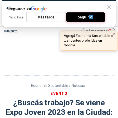
Seguinos en
Ya lo hice
Más tarde
Seguir
Agreganos
8/8/2026
library_add
Economía Sustentable /
Noticias
EVENTO
¿Buscás trabajo? Se viene
Expo Joven 2023 en la Ciudad: