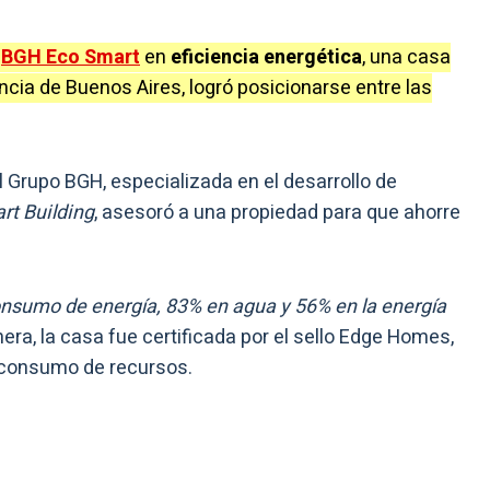
r
BGH Eco Smart
en
eficiencia energética
, una casa
ncia de Buenos Aires, logró posicionarse entre las
l Grupo BGH, especializada en el desarrollo de
rt Building
, asesoró a una propiedad para que ahorre
consumo de energía, 83% en agua y 56% en la energía
ra, la casa fue certificada por el sello Edge Homes,
 consumo de recursos.