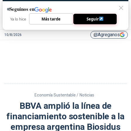
Seguinos en
Ya lo hice
Más tarde
Seguir
Agreganos
10/8/2026
library_add
Economía Sustentable /
Noticias
BBVA amplió la línea de
financiamiento sostenible a la
empresa argentina Biosidus