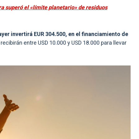
ra superó el «límite planetario» de residuos
ayer invertirá EUR 304.500, en el financiamiento de
 recibirán entre USD 10.000 y USD 18.000 para llevar