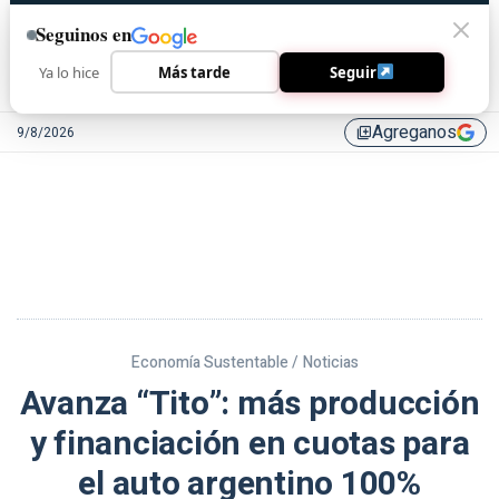
Seguinos en
Ya lo hice
Más tarde
Seguir
Agreganos
9/8/2026
library_add
Economía Sustentable /
Noticias
Avanza “Tito”: más producción
y financiación en cuotas para
el auto argentino 100%