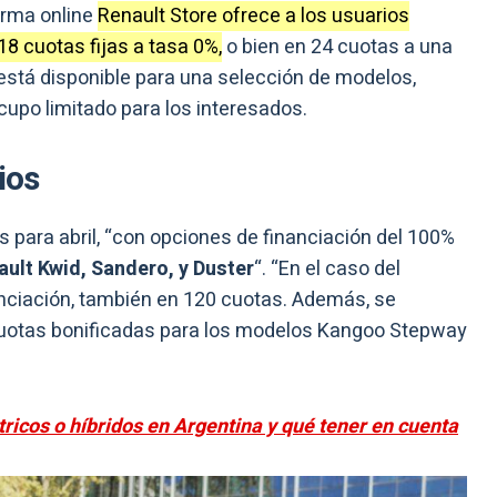
orma online
Renault Store ofrece a los usuarios
18 cuotas fijas a tasa 0%,
o bien en 24 cuotas a una
 está disponible para una selección de modelos,
cupo limitado para los interesados.
ios
para abril, “con opciones de financiación del 100%
ult Kwid, Sandero, y Duster
“. “En el caso del
anciación, también en 120 cuotas. Además, se
cuotas bonificadas para los modelos Kangoo Stepway
ricos o híbridos en Argentina y qué tener en cuenta