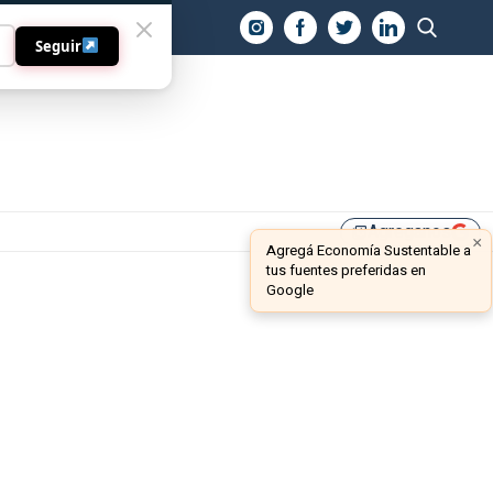
O
Seguir
Agreganos
library_add
×
Agregá Economía Sustentable a
tus fuentes preferidas en
Google