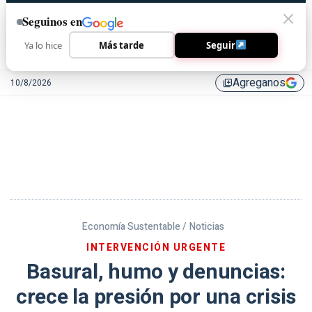
Seguinos en
Ya lo hice
Más tarde
Seguir
Agreganos
10/8/2026
library_add
Economía Sustentable /
Noticias
INTERVENCIÓN URGENTE
Basural, humo y denuncias:
crece la presión por una crisis