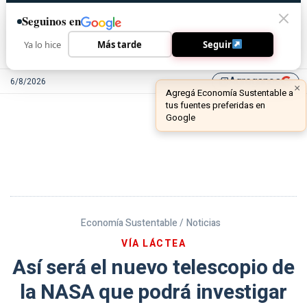
Seguinos en
Ya lo hice
Más tarde
Seguir
Agreganos
6/8/2026
library_add
Economía Sustentable /
Noticias
VÍA LÁCTEA
Así será el nuevo telescopio de
la NASA que podrá investigar