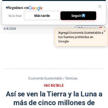
Seguinos en
Ya lo hice
Más tarde
Seguir
Agreganos
6/8/2026
library_add
Economía Sustentable /
Noticias
INCREÍBLE
Así se ven la Tierra y la Luna a
más de cinco millones de