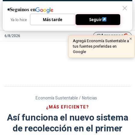
Seguinos en
Ya lo hice
Más tarde
Seguir
Agreganos
6/8/2026
library_add
Economía Sustentable /
Noticias
¿MÁS EFICIENTE?
Así funciona el nuevo sistema
de recolección en el primer