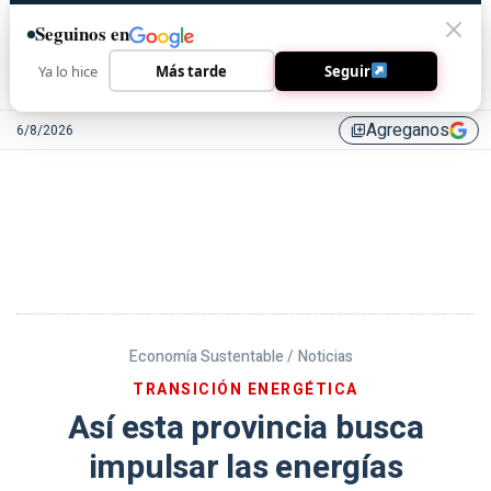
Seguinos en
Ya lo hice
Más tarde
Seguir
Agreganos
6/8/2026
library_add
Economía Sustentable /
Noticias
TRANSICIÓN ENERGÉTICA
Así esta provincia busca
impulsar las energías