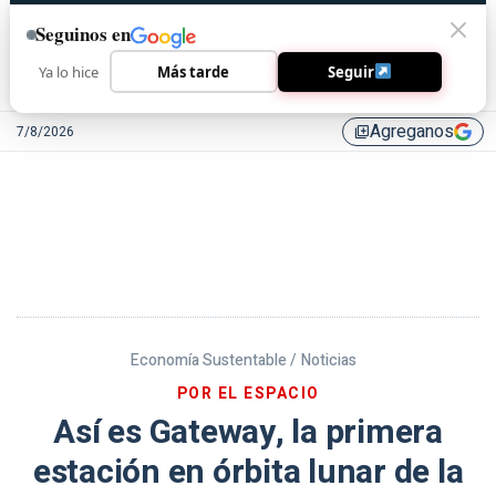
Seguinos en
Ya lo hice
Más tarde
Seguir
Agreganos
7/8/2026
library_add
Economía Sustentable /
Noticias
POR EL ESPACIO
Así es Gateway, la primera
estación en órbita lunar de la