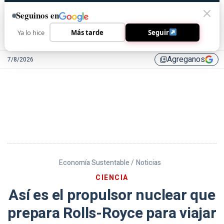
Seguinos en
Ya lo hice
Más tarde
Seguir
Agreganos
7/8/2026
library_add
Economía Sustentable /
Noticias
CIENCIA
Así es el propulsor nuclear que
prepara Rolls-Royce para viajar