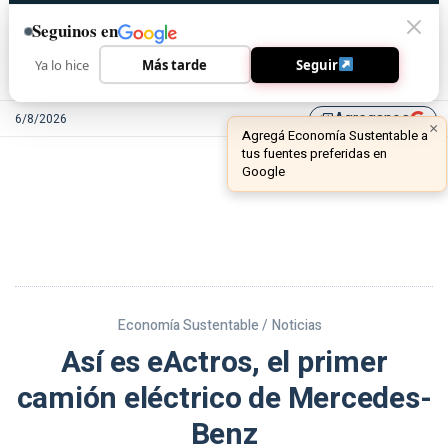
Seguinos en
Ya lo hice
Más tarde
Seguir
Agreganos
6/8/2026
library_add
Economía Sustentable /
Noticias
Así es eActros, el primer
camión eléctrico de Mercedes-
Benz