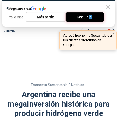
Seguinos en
Ya lo hice
Más tarde
Seguir
Agreganos
7/8/2026
library_add
Economía Sustentable /
Noticias
Argentina recibe una
megainversión histórica para
producir hidrógeno verde