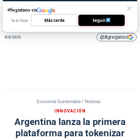
Seguinos en
Ya lo hice
Más tarde
Seguir
Agreganos
8/8/2026
library_add
Economía Sustentable /
Noticias
INNOVACIÓN
Argentina lanza la primera
plataforma para tokenizar