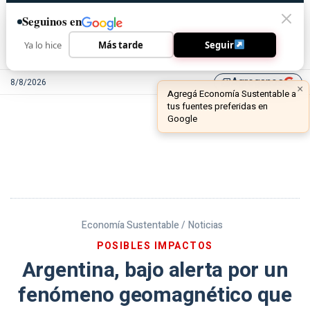
Seguinos en
Ya lo hice
Más tarde
Seguir
Agreganos
8/8/2026
library_add
Economía Sustentable /
Noticias
POSIBLES IMPACTOS
Argentina, bajo alerta por un
fenómeno geomagnético que