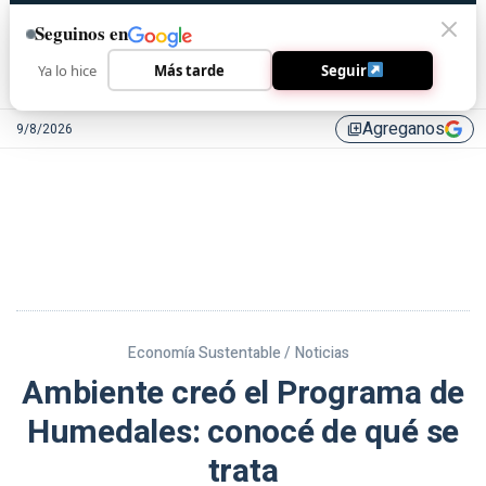
Seguinos en
Ya lo hice
Más tarde
Seguir
Agreganos
9/8/2026
library_add
Economía Sustentable /
Noticias
Ambiente creó el Programa de
Humedales: conocé de qué se
trata