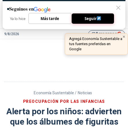
Seguinos en
Ya lo hice
Más tarde
Seguir
Agreganos
9/8/2026
library_add
Economía Sustentable /
Noticias
PREOCUPACIÓN POR LAS INFANCIAS
Alerta por los niños: advierten
que los álbumes de figuritas