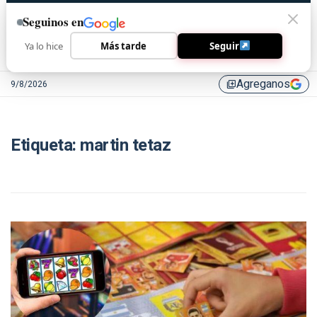
Seguinos en
Ya lo hice
Más tarde
Seguir
Agreganos
9/8/2026
library_add
Etiqueta:
martin tetaz