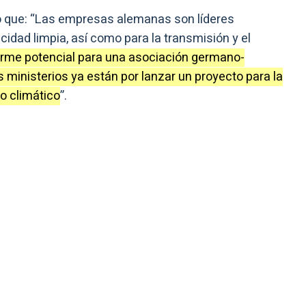
ró que: “Las empresas alemanas son líderes
cidad limpia, así como para la transmisión y el
rme potencial para una asociación germano-
 ministerios ya están por lanzar un proyecto para la
io climático
”.