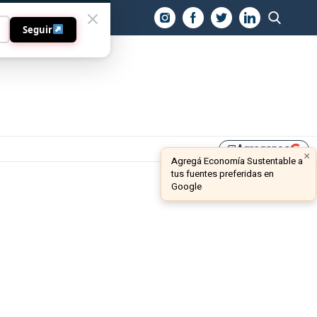
O
Seguir
Agreganos
library_add
×
Agregá Economía Sustentable a
tus fuentes preferidas en
Google