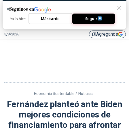
Seguinos en
Ya lo hice
Más tarde
Seguir
Agreganos
8/8/2026
library_add
Economía Sustentable /
Noticias
Fernández planteó ante Biden
mejores condiciones de
financiamiento para afrontar