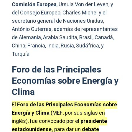
Comisión Europea
, Ursula Von der Leyen, y
del Consejo Europeo, Charles Michel y el
secretario general de Naciones Unidas,
António Guterres, además de representantes
de Alemania, Arabia Saudita, Brasil, Canadá,
China, Francia, India, Rusia, Sudáfrica, y
Turquía.
Foro de las Principales
Economías sobre Energía y
Clima
El
Foro de las Principales Economías sobre
Energía y Clima
(MEF, por sus siglas en
inglés), fue convocado por el
presidente
estadounidense,
para dar un
debate