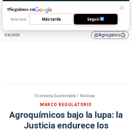
Seguinos en
Ya lo hice
Más tarde
Seguir
Agreganos
9/8/2026
library_add
Economía Sustentable /
Noticias
MARCO REGULATORIO
Agroquímicos bajo la lupa: la
Justicia endurece los