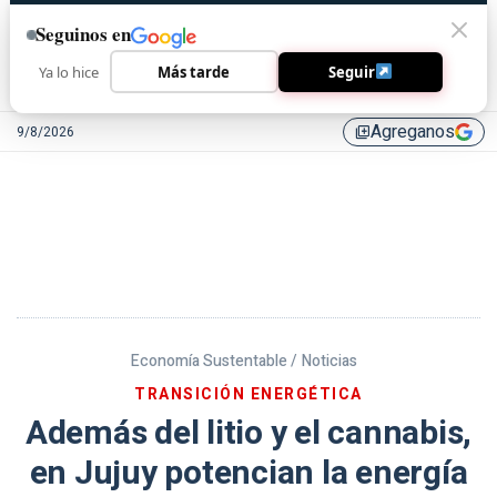
Seguinos en
Ya lo hice
Más tarde
Seguir
Agreganos
9/8/2026
library_add
Economía Sustentable /
Noticias
TRANSICIÓN ENERGÉTICA
Además del litio y el cannabis,
en Jujuy potencian la energía