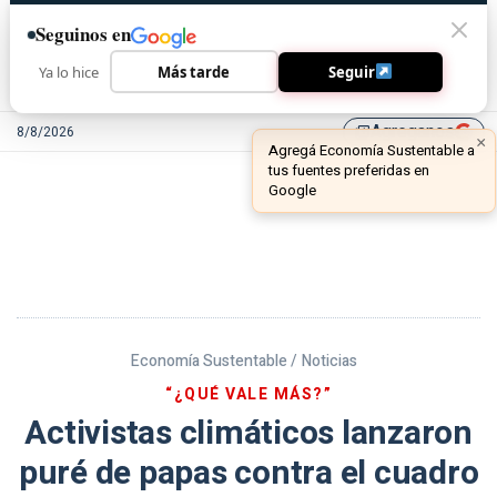
Seguinos en
Ya lo hice
Más tarde
Seguir
Agreganos
8/8/2026
library_add
Economía Sustentable /
Noticias
“¿QUÉ VALE MÁS?”
Activistas climáticos lanzaron
puré de papas contra el cuadro