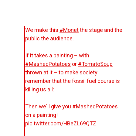
We make this
#Monet
the stage and the
public the audience.
If it takes a painting – with
#MashedPotatoes
or
#TomatoSoup
thrown at it – to make society
remember that the fossil fuel course is
killing us all:
Then we'll give you
#MashedPotatoes
on a painting!
pic.twitter.com/HBeZL69QTZ