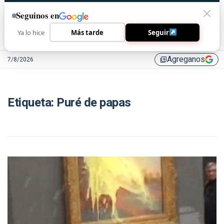
Seguinos en
Ya lo hice
Más tarde
Seguir
Agreganos
7/8/2026
library_add
Etiqueta:
Puré de papas