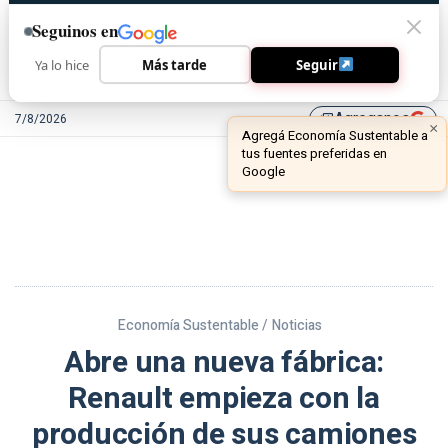
Seguinos en
Ya lo hice
Más tarde
Seguir
Agreganos
7/8/2026
library_add
Economía Sustentable /
Noticias
Abre una nueva fábrica:
Renault empieza con la
producción de sus camiones