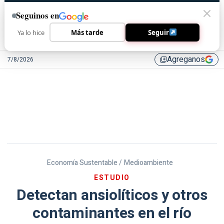
Seguinos en
Ya lo hice
Más tarde
Seguir
Agreganos
7/8/2026
library_add
Economía Sustentable /
Medioambiente
ESTUDIO
Detectan ansiolíticos y otros
contaminantes en el río