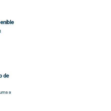
tenible
d
o de
suma a