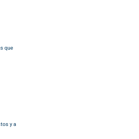
os que
tos y a