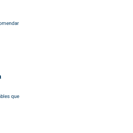
ecomendar
a
ables que