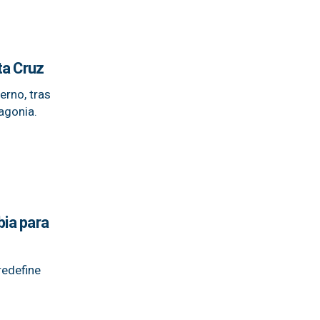
ta Cruz
erno, tras
agonia.
bia para
redefine