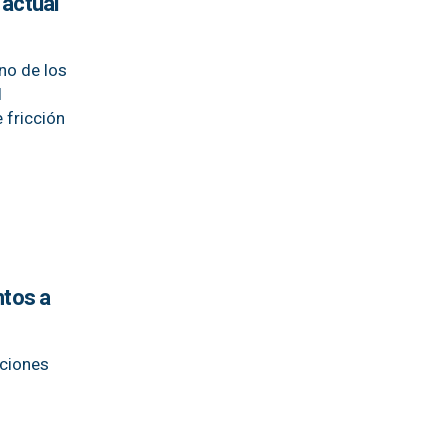
 actual
no de los
l
e fricción
ntos a
cciones