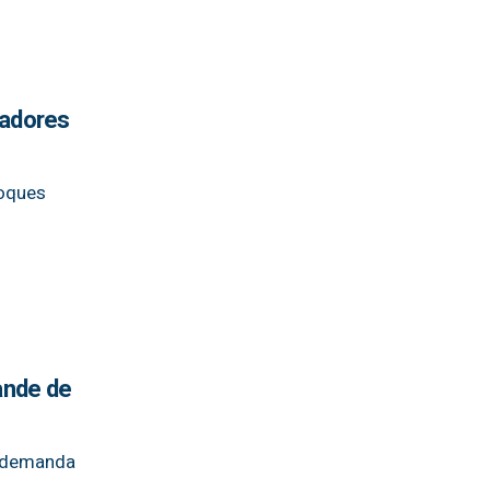
ladores
loques
ande de
na demanda