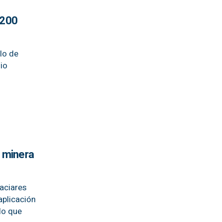
.200
lo de
dio
a minera
laciares
aplicación
lo que