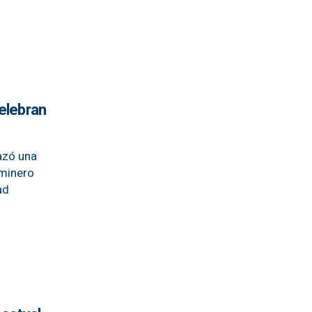
celebran
hazó una
 minero
ad