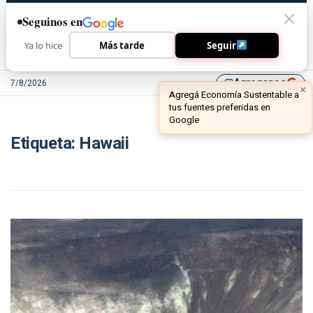
Seguinos en
Ya lo hice
Más tarde
Seguir
Agreganos
7/8/2026
library_add
×
Agregá Economía Sustentable a
tus fuentes preferidas en
Google
Etiqueta:
Hawaii