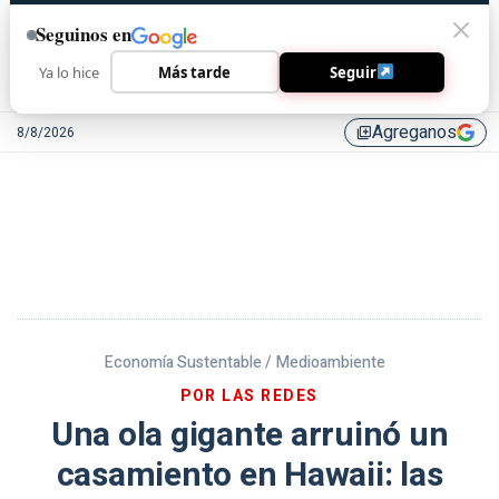
Seguinos en
Ya lo hice
Más tarde
Seguir
Agreganos
8/8/2026
library_add
Economía Sustentable /
Medioambiente
POR LAS REDES
Una ola gigante arruinó un
casamiento en Hawaii: las