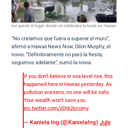
Así quedó el lugar donde se celebraba la boda en Hawaii.
“No creíamos que fuera a superar el muro”,
afirmó a Hawaii News Now, Dilon Murphy, el
novio. “Definitivamente no paró la fiesta,
seguimos adelante”, sumó la novia.
If you don’t believe in sea level rise, this
happened here in Hawaii yesterday. As
pollution worsens, no one will be safe.
Your wealth won’t save you.
pic.twitter.com/zDrb2pcomy
— Kaniela Ing (@KanielaIng)
July