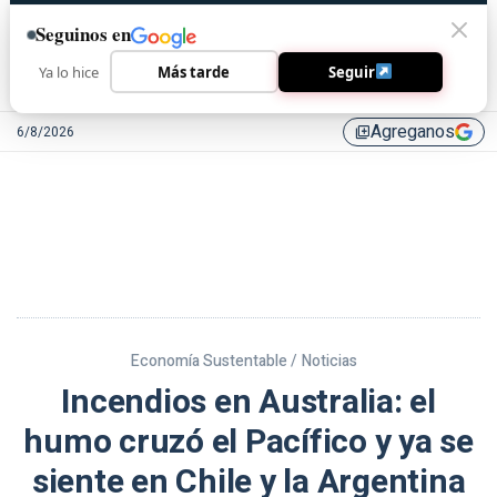
Seguinos en
Ya lo hice
Más tarde
Seguir
Agreganos
6/8/2026
library_add
Economía Sustentable /
Noticias
Incendios en Australia: el
humo cruzó el Pacífico y ya se
siente en Chile y la Argentina