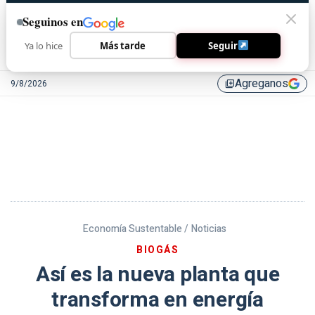
Seguinos en
Ya lo hice
Más tarde
Seguir
Agreganos
9/8/2026
library_add
Economía Sustentable /
Noticias
BIOGÁS
Así es la nueva planta que
transforma en energía