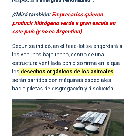
respecta a
energías renovables
“.
//Mirá también:
Empresarios quieren
producir hidrógeno verde a gran escala en
este país (y no es Argentina)
Según se indicó, en el feed-lot se engordará a
los vacunos bajo techo, dentro de una
estructura ventilada con piso firme en la que
los
desechos orgánicos de los animales
serán barridos con máquinas especiales
hacia piletas de disgregación y disolución.