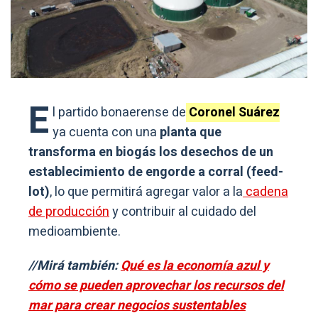
E
l partido bonaerense de
Coronel Suárez
ya cuenta con una
planta que
transforma en biogás los desechos de un
establecimiento de engorde a corral (feed-
lot)
, lo que permitirá agregar valor a la
cadena
de producción
y contribuir al cuidado del
medioambiente.
//Mirá también:
Qué es la economía azul y
cómo se pueden aprovechar los recursos del
mar para crear negocios sustentables