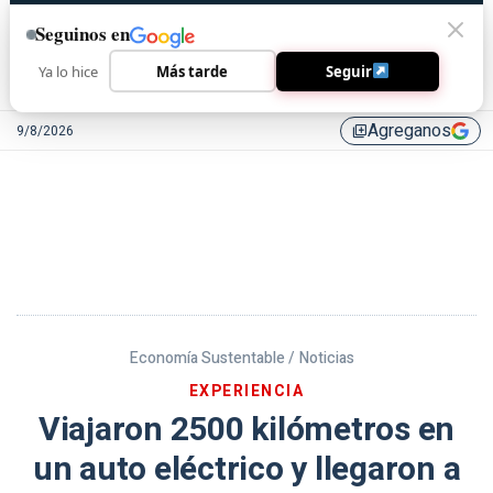
Seguinos en
Ya lo hice
Más tarde
Seguir
Agreganos
9/8/2026
library_add
Economía Sustentable /
Noticias
EXPERIENCIA
Viajaron 2500 kilómetros en
un auto eléctrico y llegaron a