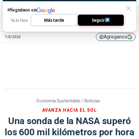
Seguinos en
Ya lo hice
Más tarde
Seguir
Agreganos
7/8/2026
library_add
Economía Sustentable /
Noticias
AVANZA HACIA EL SOL
Una sonda de la NASA superó
los 600 mil kilómetros por hora