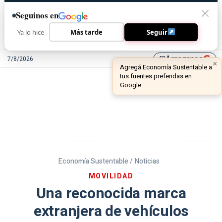
Seguinos en
Ya lo hice
Más tarde
Seguir
Agreganos
7/8/2026
library_add
Economía Sustentable /
Noticias
MOVILIDAD
Una reconocida marca
extranjera de vehículos