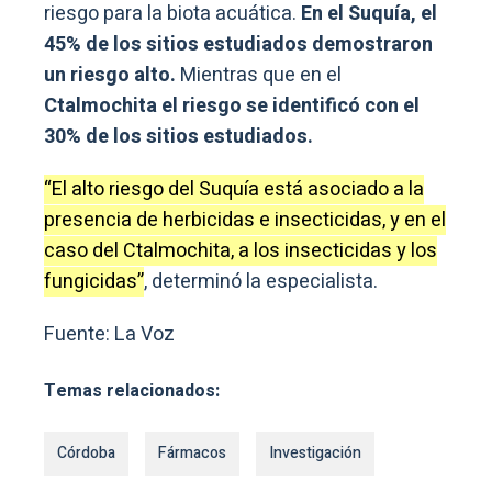
riesgo para la biota acuática.
En el Suquía, el
45% de los sitios estudiados demostraron
un riesgo alto.
Mientras que en el
Ctalmochita el riesgo se identificó con el
30% de los sitios estudiados.
“El alto riesgo del Suquía está asociado a la
presencia de herbicidas e insecticidas, y en el
caso del Ctalmochita, a los insecticidas y los
fungicidas”
, determinó la especialista.
Fuente: La Voz
Temas relacionados:
Córdoba
Fármacos
Investigación