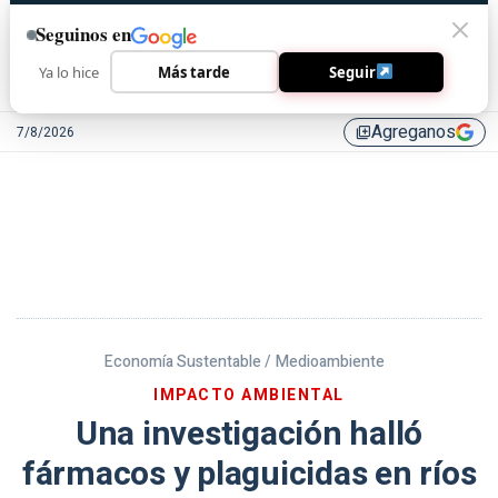
Seguinos en
Ya lo hice
Más tarde
Seguir
Agreganos
7/8/2026
library_add
Economía Sustentable /
Medioambiente
IMPACTO AMBIENTAL
Una investigación halló
fármacos y plaguicidas en ríos