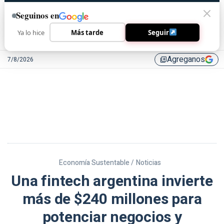
Seguinos en
Ya lo hice
Más tarde
Seguir
Agreganos
7/8/2026
library_add
Economía Sustentable /
Noticias
Una fintech argentina invierte
más de $240 millones para
potenciar negocios y