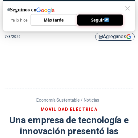
Seguinos en
Ya lo hice
Más tarde
Seguir
Agreganos
7/8/2026
library_add
Economía Sustentable /
Noticias
MOVILIDAD ELÉCTRICA
Una empresa de tecnología e
innovación presentó las