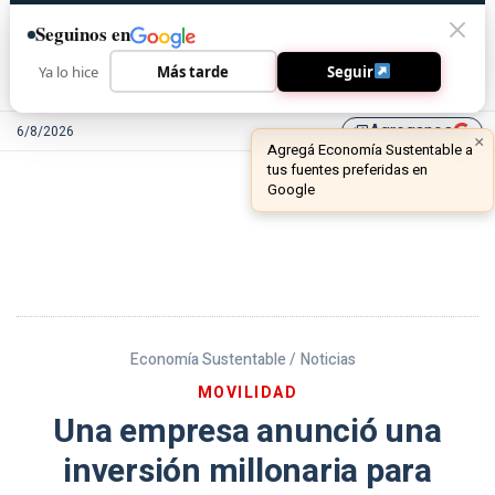
Seguinos en
Ya lo hice
Más tarde
Seguir
Agreganos
6/8/2026
library_add
Economía Sustentable /
Noticias
MOVILIDAD
Una empresa anunció una
inversión millonaria para