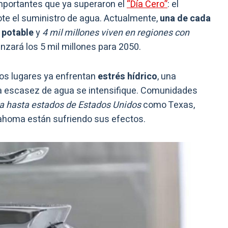
mportantes que ya superaron el
“Día Cero”
: el
te el suministro de agua. Actualmente,
una de cada
 potable
y
4 mil millones viven en regiones con
anzará los 5 mil millones para 2050.
sos lugares ya enfrentan
estrés hídrico
, una
la escasez de agua se intensifique. Comunidades
ica hasta estados de Estados Unidos
como Texas,
Oklahoma están sufriendo sus efectos.