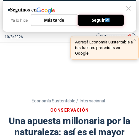
Seguinos en
Ya lo hice
Más tarde
Seguir
Agreganos
10/8/2026
library_add
Economía Sustentable /
Internacional
CONSERVACIÓN
Una apuesta millonaria por la
naturaleza: así es el mayor