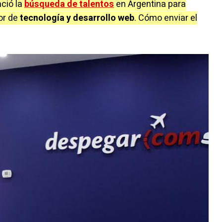
ció la
búsqueda de talentos
en Argentina para
or de
tecnología y desarrollo web
. Cómo enviar el