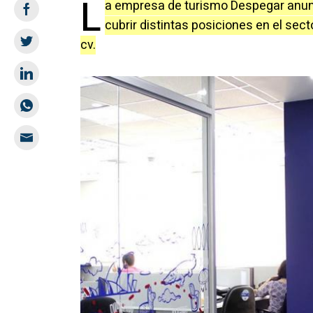
L
a empresa de turismo Despegar anun
cubrir distintas posiciones en el sect
cv.