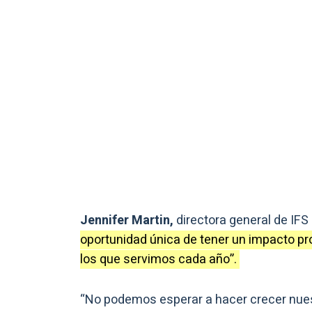
Jennifer Martin,
directora general de IFS
oportunidad única de tener un impacto pro
los que servimos cada año”.
“No podemos esperar a hacer crecer nues