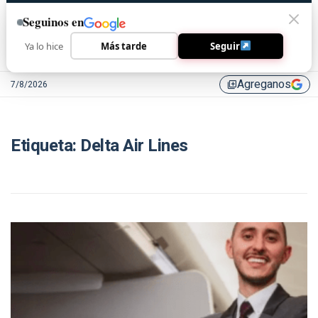
Seguinos en
Ya lo hice
Más tarde
Seguir
Agreganos
7/8/2026
library_add
Etiqueta:
Delta Air Lines