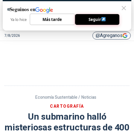
Seguinos en
Ya lo hice
Más tarde
Seguir
Agreganos
7/8/2026
library_add
Economía Sustentable /
Noticias
CARTOGRAFÍA
Un submarino halló
misteriosas estructuras de 400